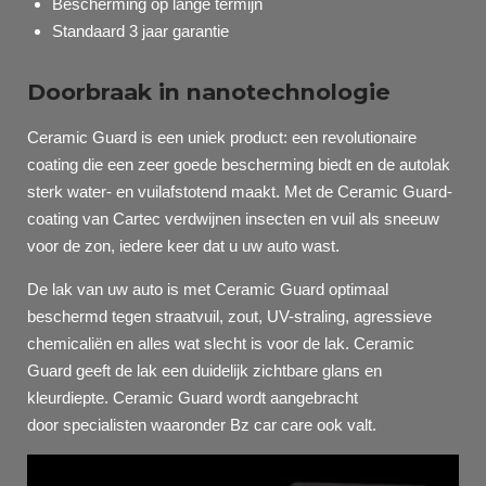
Bescherming op lange termijn
Standaard 3 jaar garantie
Doorbraak in nanotechnologie
Ceramic Guard is een uniek product: een revolutionaire
coating die een zeer goede bescherming biedt en de autolak
sterk water- en vuilafstotend maakt. Met de Ceramic Guard-
coating van
Cartec
verdwijnen insecten en vuil als sneeuw
voor de zon, iedere keer dat u uw auto wast.
De lak van uw auto is met Ceramic Guard optimaal
beschermd tegen straatvuil, zout, UV-straling, agressieve
chemicaliën en alles wat slecht is voor de lak. Ceramic
Guard geeft de lak een duidelijk zichtbare glans en
kleurdiepte. Ceramic Guard wordt aangebracht
door
specialisten waaronder Bz car care ook valt.